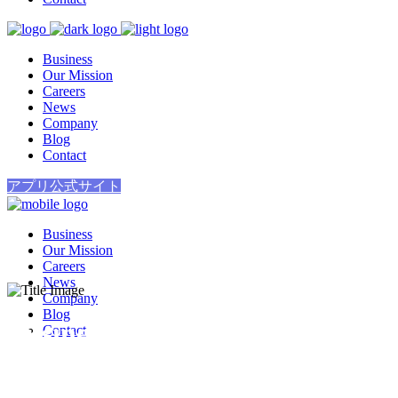
Business
Our Mission
Careers
News
Company
Blog
Contact
アプリ公式サイト
Business
Our Mission
Careers
News
Company
Blog
Business
Contact
弊社事業内容について