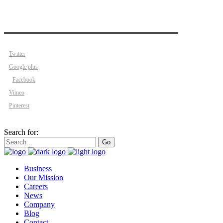
Twitter
Google plus
Facebook
Vimeo
Pinterest
Search for:
Go
Business
Our Mission
Careers
News
Company
Blog
Contact