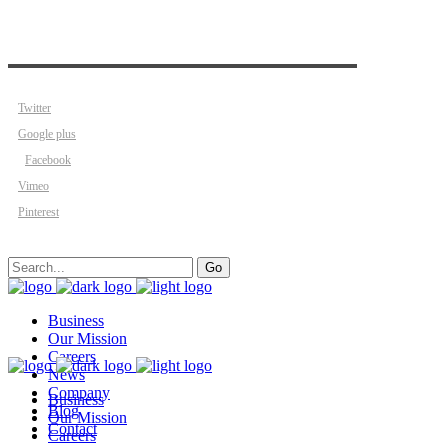
Twitter
Google plus
Facebook
Vimeo
Pinterest
Search
Go
for:
Business
Our Mission
Careers
News
Company
Business
Blog
Our Mission
Contact
Careers