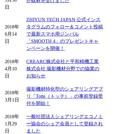
が取材を受けました
日
Press Release
ZHIYUN TECH JAPAN 公式インス
2018年
タグラムのフォロー＆コメント投稿
6月14
で最新スマホ用ジンバル
日
「SMOOTH 4」のプレゼントキャ
ンペーンを開催！
2018年
CREARC株式会社と平和精機工業
4月10
株式会社 撮影機材分野での協業の
日
お知らせ
撮影機材特化型のシェアリングアプ
2018年
リ「Totte（トッテ）」の事前登録受
3月1日
付を開始！
2018年
一般社団法人シェアリングエコノミ
1月29
ー協会のシェア会員として登録され
日
ました