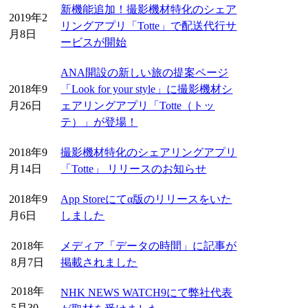
新機能追加！撮影機材特化のシェア
2019年2
リングアプリ「Totte」で配送代行サ
月8日
ービスが開始
ANA開設の新しい旅の提案ページ
2018年9
「Look for your style」に撮影機材シ
月26日
ェアリングアプリ「Totte（トッ
テ）」が登場！
2018年9
撮影機材特化のシェアリングアプリ
月14日
「Totte」 リリースのお知らせ
2018年9
App Storeにてα版のリリースをいた
月6日
しました
2018年
メディア「データの時間」に記事が
8月7日
掲載されました
2018年
NHK NEWS WATCH9にて弊社代表
5月30