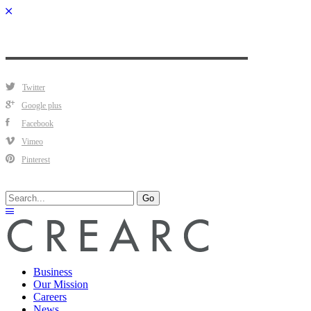
Twitter
Google plus
Facebook
Vimeo
Pinterest
Search
Go
for:
Business
Our Mission
Careers
News