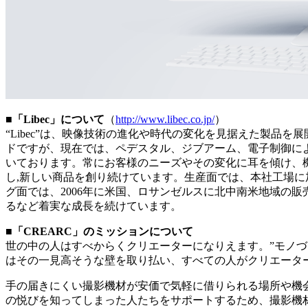
■「Libec」について
（
http://www.libec.co.jp/
）
“Libec”は、映像技術の進化や時代の変化を見据えた製品を展
ドですが、現在では、ペデスタル、ジブアーム、電子制御に
いております。常にお客様のニーズやその変化に耳を傾け、
し,新しい商品を創り続けています。生産面では、本社工場に加え、20
グ面では、2006年に米国、ロサンゼルスに北中南米地域の販売統括子会社L
るなど着実な成長を続けています。
■「CREARC」のミッションについて
世の中の人はすべからくクリエーターになりえます。”モノ
はその一見高そうな壁を取り払い、すべての人がクリエータ
手の届きにくい撮影機材が安価で気軽に借りられる場所や機会
の悦びを知ってしまった人たちをサポートするため、撮影機