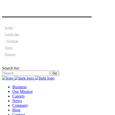
Twitter
Google plus
Facebook
Vimeo
Pinterest
Search for:
Go
Business
Our Mission
Careers
News
Company
Blog
Contact