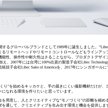
開するグローバルブランドとして1989年に誕生しました。”Li
よるリモートヘッドやリモートコントロールなどもラインアッ
機能性、操作性や耐久性はさることながら、プロダクトデザイ
07年には台湾に100%出資の製造子会社Libec Technol
ibec Sales of Americaを、2017年にシンガポールにて東
づくり”を始めるキッカケと、手の届きにくい撮影機材だけが、
ーになれる環境を作りたいと思っています。
を用意し、人とクリエイティブな”モノづくり”の距離を縮める
材を通して、クリエイティブを生み出す環境と機会を提供しま