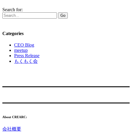
Search for:
Go
Categories
CEO Blog
meetup
Press Release
もくもく会
About CREARC:
会社概要