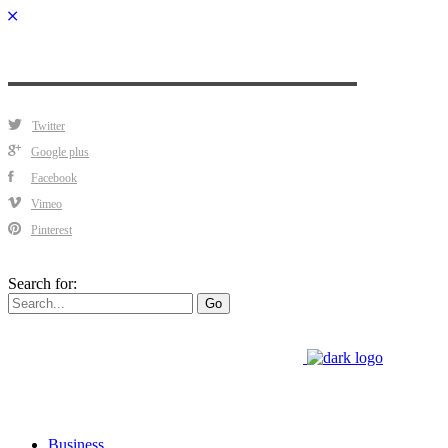
Twitter
Google plus
Facebook
Vimeo
Pinterest
Search for:
Go
Business