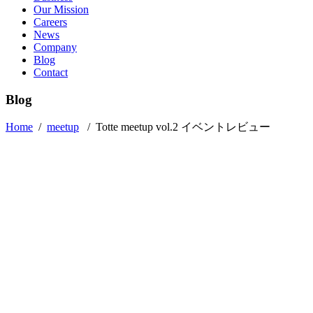
Our Mission
Careers
News
Company
Blog
Contact
Blog
Home
/
meetup
/
Totte meetup vol.2 イベントレビュー