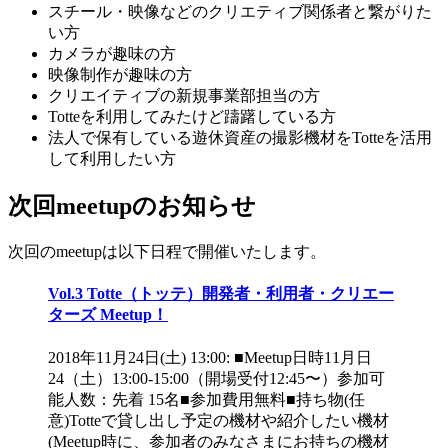
スチール・映像などのクリエティブ関係者と繋がりた
い方
カメラが趣味の方
映像制作が趣味の方
クリエイティブの新規事業部担当の方
Totteを利用してみたけど躊躇している方
法人で保有している遊休資産の撮影機材をTotteを活用
して利用したい方
次回meetupのお知らせ
次回のmeetupは以下日程で開催いたします。
Vol.3 Totte（トッテ）開発者・利用者・クリエー
ターズ Meetup！
2018年11月24日(土) 13:00: ■Meetup日時11月日
24（土）13:00-15:00（開場受付12:45〜）参加可
能人数：先着 15名■参加費用無料■持ち物(任
意)Totteで貸し出し予定の機材や紹介したい機材
(Meetup時に、参加者のみなさまにお持ちの機材