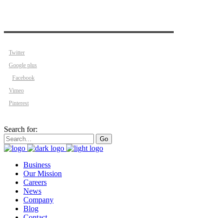
Twitter
Google plus
Facebook
Vimeo
Pinterest
Search for:
Go
Business
Our Mission
Careers
News
Company
Blog
Contact