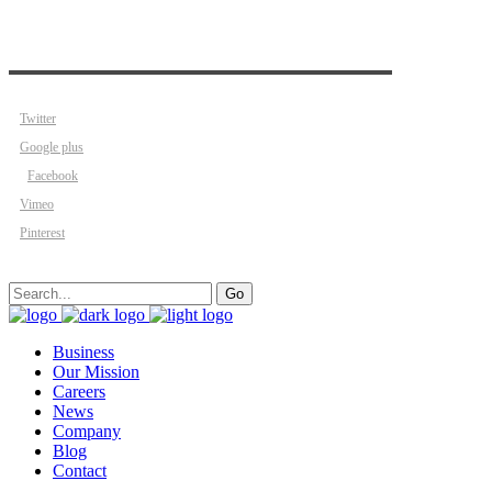
Twitter
Google plus
Facebook
Vimeo
Pinterest
Search
Go
for:
Business
Our Mission
Careers
News
Company
Blog
Contact