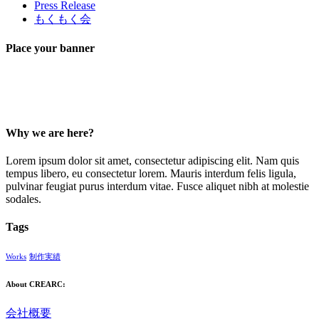
Press Release
もくもく会
Place your banner
Why we are here?
Lorem ipsum dolor sit amet, consectetur adipiscing elit. Nam quis
tempus libero, eu consectetur lorem. Mauris interdum felis ligula,
pulvinar feugiat purus interdum vitae. Fusce aliquet nibh at molestie
sodales.
Tags
Works
制作実績
About CREARC:
会社概要