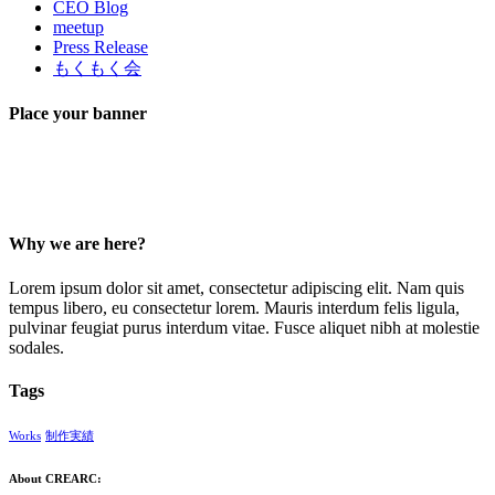
CEO Blog
meetup
Press Release
もくもく会
Place your banner
Why we are here?
Lorem ipsum dolor sit amet, consectetur adipiscing elit. Nam quis
tempus libero, eu consectetur lorem. Mauris interdum felis ligula,
pulvinar feugiat purus interdum vitae. Fusce aliquet nibh at molestie
sodales.
Tags
Works
制作実績
About CREARC: