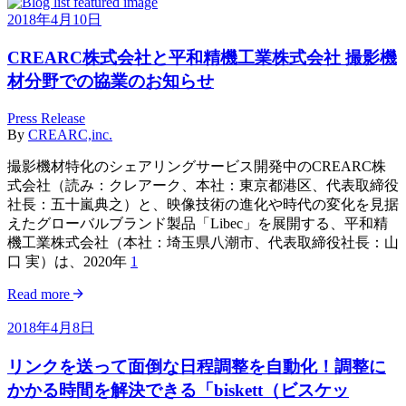
2018年4月10日
CREARC株式会社と平和精機工業株式会社 撮影機
材分野での協業のお知らせ
Press Release
By
CREARC,inc.
撮影機材特化のシェアリングサービス開発中のCREARC株
式会社（読み：クレアーク、本社：東京都港区、代表取締役
社長：五十嵐典之）と、映像技術の進化や時代の変化を見据
えたグローバルブランド製品「Libec」を展開する、平和精
機工業株式会社（本社：埼玉県八潮市、代表取締役社長：山
口 実）は、2020年
1
Read more
2018年4月8日
リンクを送って面倒な日程調整を自動化！調整に
かかる時間を解決できる「biskett（ビスケッ