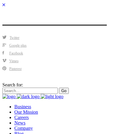
Twitter
Google plus
Facebook
Vimeo
Pinterest
Search for:
Go
Business
Our Mission
Careers
News
Company
Blog