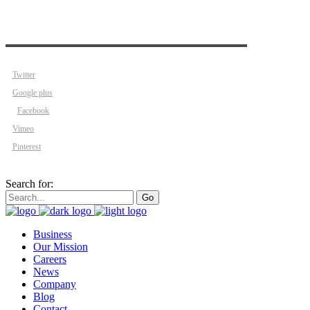
Twitter
Google plus
Facebook
Vimeo
Pinterest
Search for:
Go
Business
Our Mission
Careers
News
Company
Blog
Contact