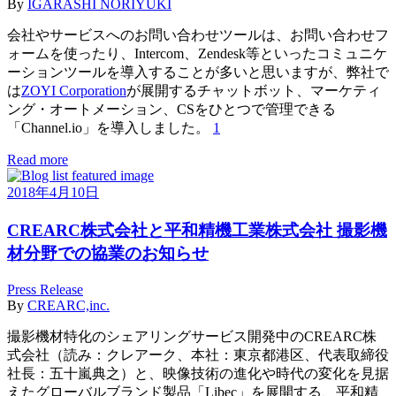
By
IGARASHI NORIYUKI
会社やサービスへのお問い合わせツールは、お問い合わせフ
ォームを使ったり、Intercom、Zendesk等といったコミュニケ
ーションツールを導入することが多いと思いますが、弊社で
は
ZOYI Corporation
が展開するチャットボット、マーケティ
ング・オートメーション、CSをひとつで管理できる
「Channel.io」を導入しました。
1
Read more
2018年4月10日
CREARC株式会社と平和精機工業株式会社 撮影機
材分野での協業のお知らせ
Press Release
By
CREARC,inc.
撮影機材特化のシェアリングサービス開発中のCREARC株
式会社（読み：クレアーク、本社：東京都港区、代表取締役
社長：五十嵐典之）と、映像技術の進化や時代の変化を見据
えたグローバルブランド製品「Libec」を展開する、平和精